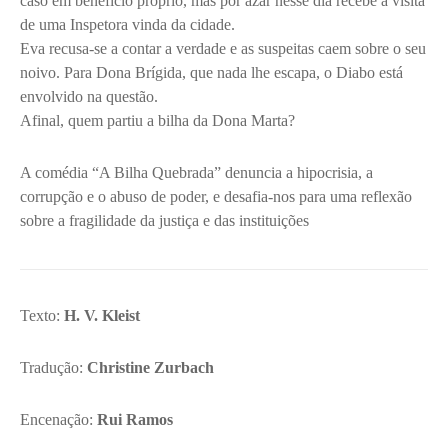
caso em benefício próprio, mas por azar nesse dia recebe a visita
de uma Inspetora vinda da cidade.
Eva recusa-se a contar a verdade e as suspeitas caem sobre o seu
noivo. Para Dona Brígida, que nada lhe escapa, o Diabo está
envolvido na questão.
Afinal, quem partiu a bilha da Dona Marta?
A comédia “A Bilha Quebrada” denuncia a hipocrisia, a
corrupção e o abuso de poder, e desafia-nos para uma reflexão
sobre a fragilidade da justiça e das instituições
Texto:
H. V. Kleist
Tradução:
Christine Zurbach
Encenação:
Rui Ramos