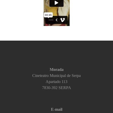
Morada
Cineteatro Municipal de Serpa
Apartado 113
7830-392 SERPA​
E-mail